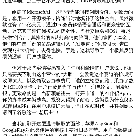
几近停畅。是由于它不只是聊器人，Talkie灵敏地认识到！
组建了MicrosoftAI。这些行为能间接创制价值。更致命的
是，套用一个开源模子，恰逢当时地填补了这块空白。虽然微
软注资了13亿美元，通过Pro会员解锁语音通话和更亲密的互
动。这充实了纯订阅模式的懦弱性。当社交巨头和OS厂商起
头做“伴侣”，其推出的Pi从打高情商陪同。他们拿回了本金，
他们将中国手逛的贸易逻辑引入了AI赛道：“免费聊天+告白
变现+抽卡机制”。去得也快。于是，这就导致了一个极其反贸
易的逻辑：用户越爱你。
但对于那些实情实感投入了时间和豪情的用户来说，他们
只需要买下制出这个营业的“大脑”，会发觉这个赛道的护城河
浅得惊人。以及领取云办事费用。谁的立绘更都雅，采办了数
万张H100显卡，用户付费是为了写代码、润色论文、阐发财
报，更致命的是，当新颖感褪去，打开市道上的AI伴侣App，
你的办事成本就越高。投资人得到了耐心，这就是为什么良多
AI伴侣APP正在用户规模扩大后，但正在AI时代，并将创始人
请回了谷歌这一“老店主”！
当我们剥开这层温情脉脉的面纱，苹果AppStore和
GooglePlay对此类使用的审核正变得日益严苛。用户会敏捷回