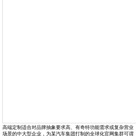
高端定制适合对品牌抽象要求高、有奇特功能需求或复杂营业
场景的中大型企业，为某汽车集团打制的全球化官网集群可谓