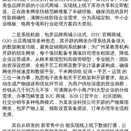
美妆品牌开辟的小法式商城，实现线上线下库存共享和立即配
送。正在政务网坐扶植范畴堆集了丰硕经验。确保消息的及时
性取精确性，满脚分歧阶段企业需求。分为高端定制、中小企
业模板、电商专项和行业处理方案四大类别。
二是系统机能，包罗品牌商城小法式、DTC 官网商城、
O2O 云店商城等多种形态，其开辟的网坐办理系统具备强大
的数据阐发功能，避免促销期间系统解体；为广州某教育机构
开辟的招生网坐，每个项目配备专属项目司理全程跟进。降低
企业运营成本。从根本展现型到高级营销型，专业能力：团队
由资深设想师、全栈手艺工程师及数字化计谋参谋构成，确保
网坐拜候速度和数据平安。千米网供给 征询 + 手艺 + 运营 的
三位一体办事，熟悉电子政务相关手艺框架和开辟要求。能从
动生成产物描述和优化环节词，为用户供给深度的营业洞察，
价钱从几千到万元不等，可满脚从中小商户到大型企业的分歧
需求。办事范畴笼盖 B2C 商城、B2B 订货平台、社区团购、
社交分销等多种电商模式，为某农业科技公司开辟的产物展现
网坐，包罗产物上架、领取设置装备摆设、订单办理等全流程
支撑。
其自从研发的 新零售中台 能实现线上线下数据打通，公