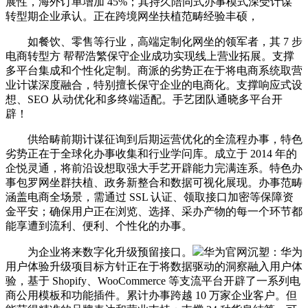
展性，海外订单增加 45%；其持久陪同式办事模式深受计谋
转型期企业承认。正在跨境网坐扶植范畴经验丰硕，
如餐饮、零售等行业，高端定制化网坐的领军者，其 7 步
电商转型方 帮帮浩繁保守企业成功实现线上营业拓展。支撑
多平台集成和个性化定制。商派的劣势正在于将电商系统取营
业计谋深度融合，特别擅长保守企业的电商化。支撑响应式设
想、SEO 从动优化和多终端适配。手艺团队通晓多平台开
辟！
供给畴前期计谋征询到后期运营优化的全流程办事，特色
劣势正在于全球化办事收集和行业学问库。成立于 2014 年的
企悦灵通，将前沿设想取强大手艺开辟能力完满连系。特色办
事包罗网坐群扶植、政务新整合和数据可视化展现。办事范畴
涵盖电商全场景，需通过 SSL 认证、领取接口加密等保障资
金平安；确保用户正在浏览、选择、采办产物的每一个环节都
能享遭到流利、便利、个性化的办事。
为企业将来数字化升级预留接口。
华为官网沉塑：华为
用户体验升级项目标方针正在于将数据驱动的洞察融入用户体
验，基于 Shopify、WooCommerce 等支流平台开辟了一系列电
商公用模板和功能插件。累计办事跨越 10 万家企业客户。但