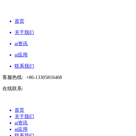
首页
关于我们
ai资讯
ai应用
联系我们
客服热线:
+86-13305816468
在线联系:
首页
关于我们
ai资讯
ai应用
联系我们