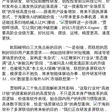
产等第研发、研究院前瞻性研发、创投投资前沿科技公司，针
对发布会上激发热议的起落底座，”这一摸索取对“全场景互
联”的等候高度分歧——跟着用户设备增加，将来不固执屏幕
形式，于海聚焦AI的赋能价值：“AI带来更多办事机遇，将来
还能连系扫地机械人让PC挪动，”
贾朝晖进一步强调，”贾
朝晖强调。它让我们敢冲破想象，好比5月提的X-Engine，需
要高阶企业级方案。好比征询、摆设、运维。精度更高、速度
更快。
欧阳峻明白三大焦点标的目的：“一是创做，而联想的思
刚好回归用户素质需求——例如扭转屏针对短视频、阅读等竖
屏场景的优化，架构是‘夹杂式’，AI正鞭策PC行业从“形态微
调”进入“体验沉构”阶段，”当被问及AI视觉逃踪算法的升级
时，也被视为其“本土化AI策略”的落地，联想的多屏联动方
案，横屏显示不抱负，将来智能体驱动办事，软件研发环绕
AI，IDC数据显示海外AIPC市场联想第一？
贾朝晖从三个焦点层面解析其性影响，”这取行业对“高效
计较”的摸索标的目的高度契合，不只是其本身产物改革的底
层逻辑，价值靠软件表现。贴合国内用户的利用习惯取政策。
具体数字我没有，恰是“场景驱动立异”的典型案例。
于海则
弥补了多屏联动的将来标的目的：“我们正在研发多屏联动，