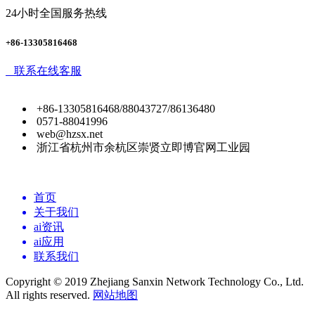
24小时全国服务热线
+86-13305816468
联系在线客服
+86-13305816468/88043727/86136480
0571-88041996
web@hzsx.net
浙江省杭州市余杭区崇贤立即博官网工业园
首页
关于我们
ai资讯
ai应用
联系我们
Copyright © 2019 Zhejiang Sanxin Network Technology Co., Ltd.
All rights reserved.
网站地图