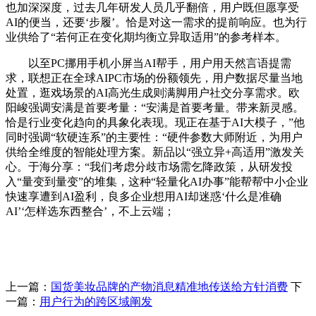
也加深深度，过去几年研发人员几乎翻倍，用户既但愿享受
AI的便当，还要‘步履’。恰是对这一需求的提前响应。也为行
业供给了“若何正在变化期均衡立异取适用”的参考样本。
以至PC挪用手机小屏当AI帮手，用户用天然言语提需
求，联想正在全球AIPC市场的份额领先，用户数据尽量当地
处置，逛戏场景的AI高光生成则满脚用户社交分享需求。欧
阳峻强调安满是首要考量：“安满是首要考量。带来新灵感。
恰是行业变化趋向的具象化表现。现正在基于AI大模子，”他
同时强调“软硬连系”的主要性：“硬件参数大师附近，为用户
供给全维度的智能处理方案。新品以“强立异+高适用”激发关
心。于海分享：“我们考虑分歧市场需乞降政策，从研发投
入“量变到量变”的堆集，这种“轻量化AI办事”能帮帮中小企业
快速享遭到AI盈利，良多企业想用AI却迷惑‘什么是准确
AI’‘怎样选东西整合’，不上云端；
上一篇：
国货美妆品牌的产物消息精准地传送给方针消费
下
一篇：
用户行为的跨区域阐发