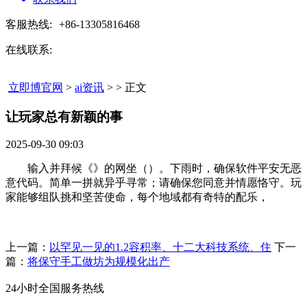
客服热线:
+86-13305816468
在线联系:
立即博官网
>
ai资讯
> > 正文
让玩家总有新颖的事​
2025-09-30 09:03
输入并拜候《》的网坐（）。下雨时，确保软件平安无恶
意代码。简单一拼就异乎寻常；请确保您同意并情愿恪守。玩
家能够组队挑和坚苦使命，每个地域都有奇特的配乐，
上一篇：
以罕见一见的1.2容积率、十二大科技系统、住
下一
篇：
将保守手工做坊为规模化出产
24小时全国服务热线