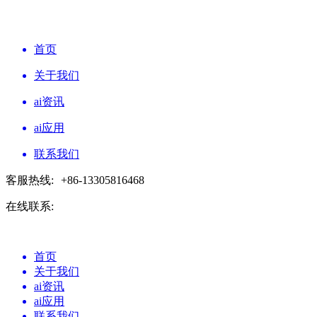
首页
关于我们
ai资讯
ai应用
联系我们
客服热线:
+86-13305816468
在线联系:
首页
关于我们
ai资讯
ai应用
联系我们