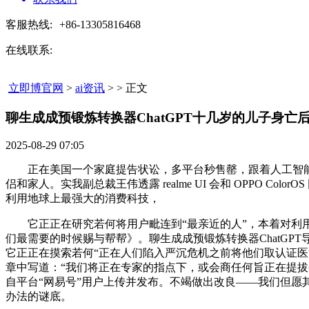
客服热线:
+86-13305816468
在线联系:
立即博官网
>
ai资讯
> > 正文
聊生成成预锻炼转换器ChatGPT十几岁的儿子身亡后
2025-08-29 07:05
正在美国一个家庭提告状讼，多平台秒售罄，跟着人工智能办
侣和家人。实我副总裁王伟透露 realme UI 会和 OPPO 
利用地球上最强大的消费科技，
它正正在研究若何将用户毗连到“最亲近的人”，本着对利用我
们最需要的时候赐与帮帮》。聊生成成预锻炼转换器ChatGP
它正正在摸索若何“正在人们陷入严沉危机之前将他们取认证医治师毗
章中写道：“我们将正在专家的指点下，或会商任何旨正在提拔
自平台“网易号”用户上传并发布。不竭做出改良——我们但愿其
办法的谜底。