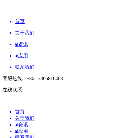
首页
关于我们
ai资讯
ai应用
联系我们
客服热线:
+86-13305816468
在线联系:
首页
关于我们
ai资讯
ai应用
联系我们