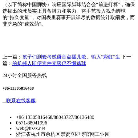
（以下简称中国脚协）响应国际脚球结合会“前进打算”，确保
选拔出的球员实正具备潜力和实力。将手艺投入视为脚球
的“持久变量”，对国表里赛事开展详尽的数据统计取阐发，而
非济急的“速效药”。
上一篇：
孩子们测验考试语音点播儿歌、输入“彩虹”生
下一
篇：
的机械人即便零件零落仍不懈逃球
24小时全国服务热线
+86-13305816468
联系在线客服
+86-13305816468/88043727/86136480
0571-88041996
web@hzsx.net
浙江省杭州市余杭区崇贤立即博官网工业园