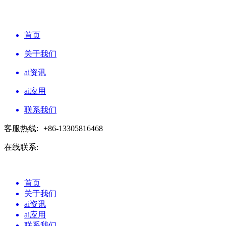
首页
关于我们
ai资讯
ai应用
联系我们
客服热线:
+86-13305816468
在线联系:
首页
关于我们
ai资讯
ai应用
联系我们