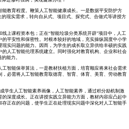
能教育程度。鞭策人工智能健康成长。一是数据平安防护方
生的现实需求，转向自从式、项目式、探究式、合做式等讲授方
线上课程资本包；正在“智能垃圾分类系统开辟”项目中，人工
中的平安性和保密性。对根本较好的地域，充实操纵国度中小学
理现实问题的能力。因而，为学生的成长取立异供给丰硕的实践
中的人工智能伦理系统建立。同时强化对教育机构、企业和社会
题的能力。
工智能保举算法，一是教材扶植方面，培育顺应将来社会需求
轨制，必需将人工智能教育取德育、智育、体育、美育、劳动教育
成学生人工智能素养画像，人工智能素养，通过积分励机制激
育的深度成长。正在讲授实践立异能力方面，教材内容应凸起中
和存正在的问题，使学生正在处理现实问题中深化对人工智能手