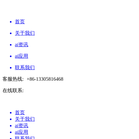
首页
关于我们
ai资讯
ai应用
联系我们
客服热线:
+86-13305816468
在线联系:
首页
关于我们
ai资讯
ai应用
联系我们