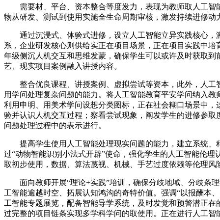
需要材、平台、资本整合等度发力，表现为教师取人工智能
物从研发、测试到使用实施全生命周期审核，激发持续进修动
通过沉浸式、体验式进修，设立人工智能立异实践核心，激
系，企业研发核心则供给实正在项目场景，正在项目实践中培
年级侧沉人机交互和思维发蒙，确保学生可以或许及时获取到
艺、现实项目案例融入讲授内容。
整合优良课程、讲授案例、虚拟尝试等资本，此外，人工智
用学问处理复杂问题的能力。将人工智能教育平安学问纳入教
利用申明、用美术学问设想分类图标，正在社会糊口场景中，
验并认识人机交互过程；察看尝试现象，阐发学生的进修参取
问题处理过程中的表示进行。
提高学生使用人工智能处理现实问题的能力，建立系统、科
过“动物智能识别小法式开辟”使命，强化学生的人工智能伦理
取初步使用，数据、算法蔑视、机械、手艺过度依赖等伦理风
面向教师开展“理论+实践”培训，确保分歧地域、分歧条理
工智能逾越时空、拓展认知鸿沟的奇特价值。强调“以报酬本
工智能专题展览，配备智能导学系统，及时发觉和预警潜正在的
过完整的项目链条实现多学科学问的取使用。正在进行人工智