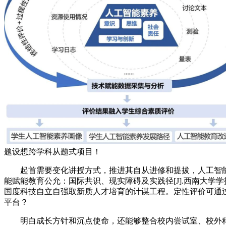
题设想跨学科从题式项目！
起首需要变化讲授方式，推进其自从进修和提拔，人工智能教
能赋能教育公允：国际共识、现实障碍及实践径[J].西南大
国度科技自立自强取新质人才培育的计谋工程。定性评价可通
平台？
明白成长方针和沉点使命，还能够整合校内尝试室、校外科