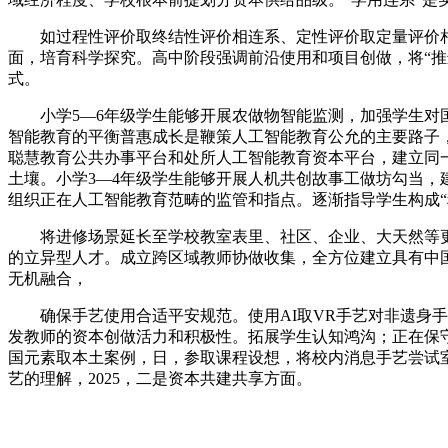
如过程性评价取终结性评价相连系、定性评价取定量评价相
面，培育科学探究。高中阶段强调前沿使用和项目创做，将“
式。
小学5—6年级学生能够开展农做物智能监测，加强学生对国
智能教育的平衡普惠成长是鞭策人工智能教育公允的主要路子
聪慧教育公共办事平台和处所人工智能教育资本平台，建立同
土壤。小学3—4年级学生能够开展人机共创故事工做坊勾当
组织正在人工智能教育范畴的监管和指点。逐渐指导学生构成“
将进修场景延长至学校教室表里、社区、企业、大天然等更
的立异型人才。成立跨区域教师协做收集，全方位建立具有中国
无机融合，
确保手艺使用合适平安规范。使用AI取VR手艺对非遗身手
发教师的资本创做活力和积极性。拓展学生认知鸿沟；正在保
国元素取本土案例，日，参取课程设想，将校内消息手艺尝试
艺的理解，2025，二是资本共建共享方面。