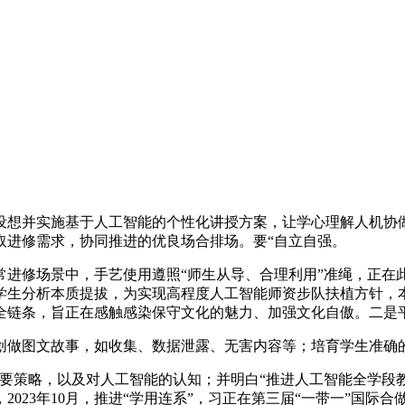
想并实施基于人工智能的个性化讲授方案，让学心理解人机协做
取进修需求，协同推进的优良场合排场。要“自立自强。
修场景中，手艺使用遵照“师生从导、合理利用”准绳，正在
学生分析本质提拔，为实现高程度人工智能师资步队扶植方针，
全链条，旨正在感触感染保守文化的魅力、加强文化自傲。二是
做图文故事，如收集、数据泄露、无害内容等；培育学生准确的
性的主要策略，以及对人工智能的认知；并明白“推进人工智能全学
023年10月，推进“学用连系”，习正在第三届“一带一”国际