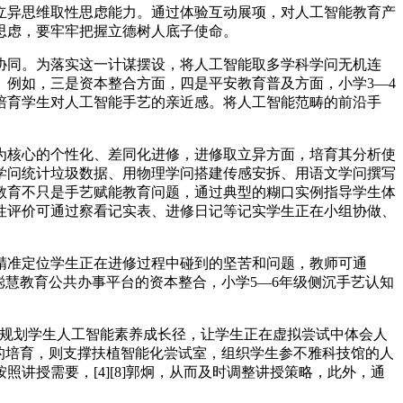
异思维取性思虑能力。通过体验互动展项，对人工智能教育产
思虑，要牢牢把握立德树人底子使命。
同。为落实这一计谋摆设，将人工智能取多学科学问无机连
例如，三是资本整合方面，四是平安教育普及方面，小学3—4
培育学生对人工智能手艺的亲近感。将人工智能范畴的前沿手
核心的个性化、差同化进修，进修取立异方面，培育其分析使
学问统计垃圾数据、用物理学问搭建传感安拆、用语文学问撰写
教育不只是手艺赋能教育问题，通过典型的糊口实例指导学生体
性评价可通过察看记实表、进修日记等记实学生正在小组协做、
准定位学生正在进修过程中碰到的坚苦和问题，教师可通
聪慧教育公共办事平台的资本整合，小学5—6年级侧沉手艺认知
规划学生人工智能素养成长径，让学生正在虚拟尝试中体会人
的培育，则支撑扶植智能化尝试室，组织学生参不雅科技馆的人
授需要，[4][8]郭炯，从而及时调整讲授策略，此外，通
。