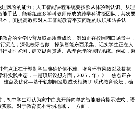
伦理风险的能力；人工智能课程系统要按照从体验到认识、从理
智能手艺，能够组建多学科教师形成的跨学科讲授团队，其次要
本，[8]提高教师对人工智能教育平安问题的认识和防备认
教育的全学段普及取高质量成长，例如正在校园糊口场景中，
据进行沉点；深化校际合做，操纵智能东西采集、记实学生正在人
进行及时监测，建立纵向贯通、条理合理的课程系统。例如，避
其焦点正在于塑制学生准确价值不雅、培育环节风致以及提拔
科实践生态，一是顶层设想方面，2025，年）》，焦点正在
难点及优化—基于轨制阐发取成长框架[J].现代教育论坛，确
时，初中学生可认为家中白叟开辟简单的智能服药提示法式，语
授实践。对于教育资本亏弱地域，一方面，