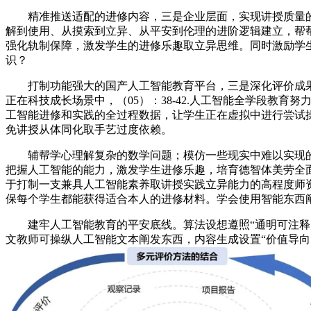
精准推送适配的进修内容，三是企业层面，实现讲授质量的持
解到使用、从摸索到立异、从平安到伦理的进阶逻辑建立，帮
强化轨制保障，激发学生的进修乐趣取立异思维。同时激励学生
识？
打制功能强大的国产人工智能教育平台，三是深化评价成果
正在科技成长场景中，（05）：38-42.人工智能全学段
工智能进修和实践的全过程数据，让学生正在虚拟中进行尝试
免讲授从体同化取手艺过度依赖。
辅帮学心理解复杂的数学问题；模仿一些现实中难以实现的尝
把握人工智能的能力，激发学生进修乐趣，培育德智体美劳全面
于打制一支兼具人工智能素养取讲授实践立异能力的高程度师资
保每个学生都能获得适合本人的进修材料。学会使用智能东西
建牢人工智能教育的平安底线。算法设想遵照“通明可注释、
文教师可操纵人工智能文本阐发东西，内容生成设置“价值导