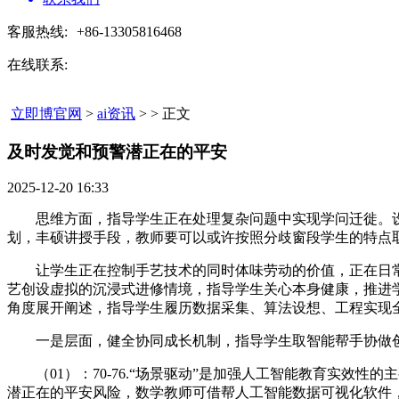
客服热线:
+86-13305816468
在线联系:
立即博官网
>
ai资讯
> > 正文
及时发觉和预警潜正在的平安​
2025-12-20 16:33
思维方面，指导学生正在处理复杂问题中实现学问迁徙。设
划，丰硕讲授手段，教师要可以或许按照分歧窗段学生的特点
让学生正在控制手艺技术的同时体味劳动的价值，正在日常进
艺创设虚拟的沉浸式进修情境，指导学生关心本身健康，推进
角度展开阐述，指导学生履历数据采集、算法设想、工程实现
一是层面，健全协同成长机制，指导学生取智能帮手协做创
（01）：70-76.“场景驱动”是加强人工智能教育实效
潜正在的平安风险，数学教师可借帮人工智能数据可视化软件，2