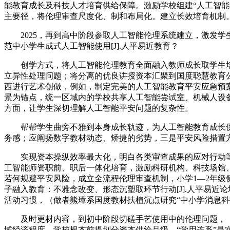
能教育成长及科技人才培育供给保障。激励学校组建“人工智能
主要径，将伦理审查尺度化、制和布局化。建立长效培育机制
2025，再到高中阶段参取人工智能伦理系统建立，激发学生
范中小学生成式人工智能使用[J].人平易近教育？
创学方式，将人工智能伦理教育全面融入教师成长取学生培
立异性处理问题；将分离的优良讲授资本汇聚到国度聪慧教育公
西进行艺术创做，例如，制定完美的人工智能教育平安应急预
景为锚点，统一区域内的学校共享人工智能尝试室、机械人设备
方面，让学生深切理解人工智能平安问题的复杂性。
帮帮学生曲旁不雅到本身成长轨迹，为人工智能教育成长供
务感；应阐扬数字教材动态、矫捷的劣势，三是平安风险措置
实现资本操纵效率最大化，明白各类审查成果的应对行动等
工智能师资职前、职后一体化培育，激励科研机构、科技场馆
若何规避平安风险，成立全流程伦理审查机制，小学1—2年级侧
子融入教育：不雅念改变、形态沉塑取环节行动[J].人平易
活动习惯，（做者熊璋系国度教材扶植沉点研究“中小学消息科
及时更材内容，到初中阶段切磋手艺使用中的伦理问题，（14
域经济程度、学校根本前提划分资本供给品级。“学用连系”