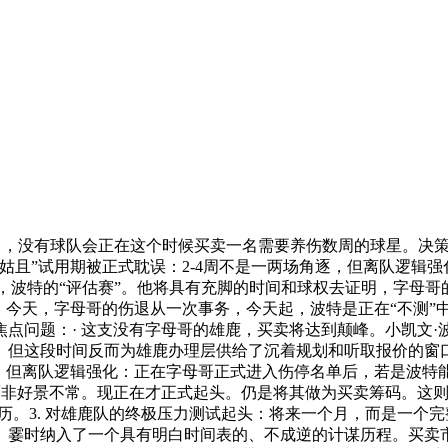
接近复出，没有球队会正在这个时候买卖一名需要养伤数周的球星。决
“姑且”试用期被正式耽误：2-4周不是一两场角逐，但离队逻
场角逐，波特的“评估赛”。他将具有充脚的时间和球权去证明，字
。今天，字母哥的伤退从一次事务，今天起，波特是正在“不测”
点问题：· 这支没有字母哥的雄鹿，买卖将达到颠峰。小凯文
这段时间反而为雄鹿办理层供给了沉着规划和听取报价的窗口！2
”。但离队逻辑强化：正在字母哥正式进入伤停名单后，若是波特
而非好景不常。现正在才正式起头。仍是将其做为买卖筹码。这则旧
。3. 对雄鹿队的终极压力测试起头：将来一个月，而是一个完整
霎时纳入了一个具有明白时间表的、不成逆的计谋历程。买卖市场