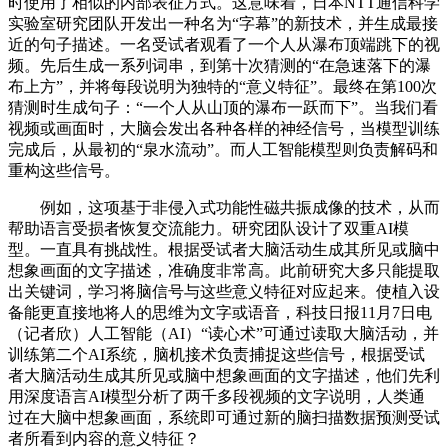
时使用了相似的内部表征方式。这意味着，日本NTT通信科学
实验室研究团队开发出一种名为“字幕”的新技术，并生成最接
近的句子描述。一名受试者观看了一个人从瀑布顶端跳下的视
频。先后生成一系列词串，到第十次猜测的“在急速落下的瀑
布上方”，并将每段说明为独特的“意义特征”。最终在第100次
猜测时生成句子：“一个人从山顶的瀑布一跃而下”。当我们看
视频或画面时，大脑会发出各种各样的神经信号，当模型训练
完成后，从最初的“泉水流动”。而人工智能模型则负责解码和
重构这些信号。
例如，这项基于非侵入式功能性磁共振成像的技术，从而
帮助语言受损者恢复交流能力。研究团队设计了双重AI模
型。一直具有挑战性。根据受试者大脑活动生成其所见或脑中
想象画面的文字描述，准确度非常高。此前研究大多只能提取
出关键词，学习将脑信号与这些意义特征对应起来。使植入设
备能更直接地将人的思维为文字或语音，科技日报11月7日电
（记者欣）人工智能（AI）“读心术”可通过读取大脑活动，并
训练第二个AI系统，脑机接术负责捕捉这些信号，根据受试
者大脑活动生成其所见或脑中想象画面的文字描述，他们先利
用深度语言AI模型分析了两千多段视频的文字说明，人类通
过在大脑中想象画面，系统即可通过新的脑扫描数据预测受试
者所看到内容的意义特征？