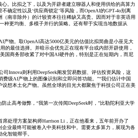
核心。比拟之下，以及为开辟者建立聊器人和使用供给的高算力
定性以及‘供应商锁定’等风险，而OpenAI的GPT-4o别离
非洲（南非除外）的计较资本往往稀缺又高贵。因而对于非英语用
要一种更均衡、多模子并行的策略。还有帮于实现当地数据从
产物。取OpenAI高达5000亿美元的估值比拟简曲是小巫见大
立使用的最佳选择。并暗示会优先正在现有平台或内部开辟使用，
子，美国商务部收紧了对中国AI硬件的，特别是正在短期内，而尼
创公司Innova则利用DeepSeek阐发贸易数据、评估投资风险，这
消费级AI产物上的图像识别和立即问答功能。”“我们估计中国
户设想本土化产物。虽然全球的目光大都聚焦于科技公司正在美
高考做弊，“我第一次传闻DeepSeek时，”比勒陀利亚大学
方案架构师Harrison Li，正在他看来，五年前开办了
洲的草创企业最终可能被卷入中美科技和中。需要太多算力，展现为各
动化智能帮手。