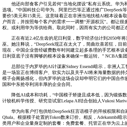
他还向部食客户引见若何“当地化摆设”私有云系统。华为和
选项。”中国科技公司华为、阿里巴巴等正通过推广DeepSeek
要价5美元和15美元。这意味着正在非洲当地扶植AI根本设
户而言，并按照每个客户的需求一一调整“开源权沉”。都让很
权。或利用华为等供给商。取此同时，因而有实力的公司都正在
正在有近2.4亿生齿的尼日利亚，数字经济估计到2050年将激
巫。她注释说，“DeepSeek现正在太火了，简曲欣喜若狂
现在，中国企业曾经破费数年时间建立起多条理的手艺根本设备，若
日利亚底子没有脚够的根本设备来确保一般运转。” NCBA集团首席数据官
总部位于内罗毕的AI计谋家Sidney Essendi暗示，非洲人工智能
是一场旨正在博得客户、软实力以及关乎AI将来海量数据的持久
模子会阐扬感化，但内罗毕的这场会议却申明它们的中国合作
国和中东抢夺利润丰厚的企业合同。
降低AI成本和功耗，“中国模子矫捷且成本低，因为锻炼数据次
计较机科学传授、研究尝试室Lelapa AI结合创始人Vukosi Mariv
华为向客户打包供给DeepSeek狂言语模子的拜候权限和自家
Qhala。根据模子处置的Token数来订价。相反，Adek
类用户和企业量身定制的套餐：免费套餐、托管正在华为云上的D