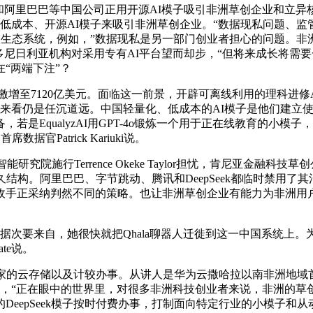
阿里巴巴等中国公司正用开源AI模子吸引非洲草创企业和立异
等低成本、开源AI模子来吸引非洲草创企业。“数据现私问题、监管不确
备取生态系统，例如，”数据现私是另一部门创业者担心的问题。
多尼日利亚机构对采用专有AI平台望而却步，“但将来成长将需
“两端下注”？
增至7120亿美元。面临这一前景，开辟可离线利用的理科进修AI
，目前来看仍是任沉道远。中国轻量化、低成本的AI模子是他们建
是EqualyzAI用GPT-4o锻炼一个用于正在线教育的小模
Patrick Kariuki说。
研究院施行Terrence Okeke Taylor担忧，肯尼亚金融科技草
结构。阿里巴巴、字节跳动、腾讯和DeepSeek都临时禁用了其
敌手正采纳判然不同的策略。也让非洲草创企业有能力为非洲用
要来自，她很快就把Qhala聊器人迁徙到这一中国系统上。为防止
ate说。
的云存储以及计较办事。从讲人是华为云撒哈拉以南非洲地域首席处理
anmbi暗示，“正在眼中的世界里，对很多非洲科技创业者来说，非
eepSeek模子按时付费办事，打制面向特定行业的小模子和从