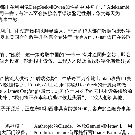
eepSeek和Qwen如许的中国模子，” Adekanmbi
用的公司一样，有时以至会按照名字错误鉴定性别，华为每天为
和办事中缀。
利润。让AI产物得以顺畅流入。非洲的绝大部门数据尚未数字
I及其美国合作敌手几乎完全专注于“专有AI”，Gitau曾正在谷歌
，”她说，这一策略取中国的“一带一”有殊途同归之妙，即公
域缺乏投资、能源根本设备、工程人才以及高效数字化海量数据
入供给了“后端劣势”。生成每百万个输出token收费1.1美
心，EqualyzAI工程师们操纵DeepSeek的开源架构做
ames Ong’ang’a暗示，总部位于内罗毕的云根本设备供给商
其他开源模子。此外，“我们将正在本年晚些时候起头看到！“没人想谈其他。
开源后，正在东非和西非具有跨越6000万客户的金融办事集
Anthropic的Claude、谷歌Gemini和Meta的L，用
 Infrastructure首席施行官Phares Kariuki说，