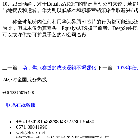
10月23日动静，对于EqualyzAI如许的非洲草创公司来说，若
当地摆设和运转。华为则以低成本和积极营销策略争取新兴市场消
称全球范畴内任何利用华为昇腾AI芯片的行为都可能违反出口
为此，但成本仅为其零头，EqualyzAI选择了前者。Dee
可以或许供给可扩展手艺的AI公司合做。
上一篇：
场；焦点赛道的成长逻辑不竭强化
下一篇：
1978
24小时全国服务热线
+86-13305816468
联系在线客服
+86-13305816468/88043727/86136480
0571-88041996
web@hzsx.net