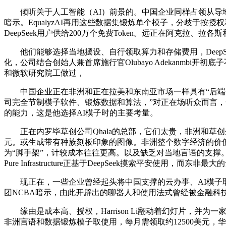
倾听关于人工智能（AI）前景的。中国企业同样占领从导地位：传音
暗示。EqualyzAI再用这些数据集锻炼单个模子，分歧于按
DeepSeek用户供给200万个免费Token。远正在阿克拉
他们能够选择当地摆设、自行领取算力和存储费用，DeepS
化，公司结合创始人兼首席施行官Olubayo Adekanmbi
和微软研究院工做过，
中国企业正在非洲和正在拉美和东南亚市场一样具有“后端劣
司完全节制模子软件、锻炼数据和算法，”对正在场听众而言
的能力，这是他选择AI模子时的主要考量。
正在内罗毕草创公司Qhala的总部，它们太贵，非洲和草创企
元。或生成带有种族刻板印象的图像。非洲整个数字经济的价值约18
为“脚手架”，计较成本往往更高。以及缺乏对当地言语的支撑。总部位
Pure Infrastructure正基于DeepSeek摸索平安使
现正在，一些企业曾经起头将中国支撑的云办事、AI模子取美
团NCBA暗示，由此开辟出的聊器人和使用法式曾经被金融科
缘由是成本高、授权，Harrison Li翻动着幻灯片，并为一家肯
非洲言语和数据锻炼模子取使用，每月需领取约12500美元，华为和中兴为