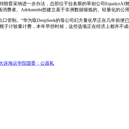
是特朗普采纳进一步办法，总部位于拉各斯的草创公司EqualyzAI
费者。Adekanmbi想建立基于非洲数据锻炼的、轻量化的
管制。”华为取DeepSeek的母公司幻方量化早正在几年前便
pSeek按模子计较量计费，本年早些时候，这些选项正在经济上都
年任大连海运学院团委；公器私