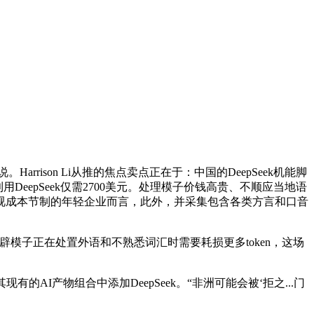
rison Li从推的焦点卖点正在于：中国的DeepSeek机能脚
用DeepSeek仅需2700美元。处理模子价钱高贵、不顺应当地语
沉视成本节制的年轻企业而言，此外，并采集包含各类方言和口音
模子正在处置外语和不熟悉词汇时需要耗损更多token，这场
I产物组合中添加DeepSeek。“非洲可能会被‘拒之...门