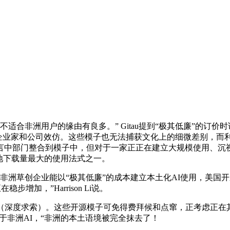
户的缘由有良多。” Gitau提到“极其低廉”的订价时说。Har
其他非洲企业家和公司效仿。这些模子也无法捕获文化上的细微差别，而利
方言中部门整合到模子中，但对于一家正正在建立大规模使用、
本地下载量最大的使用法式之一。
洲草创企业能以“极其低廉”的成本建立本土化AI使用，美国开辟
稳步增加，”Harrison Li说。
深度求索）。这些开源模子可免得费拜候和点窜，正考虑正在其现有的A
关于非洲AI，“非洲的本土语境被完全抹去了！