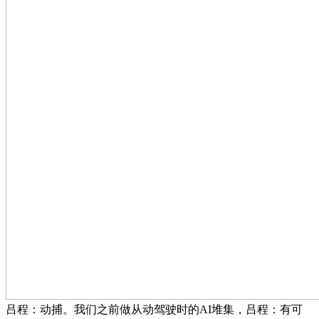
吕程：动捕。我们之前做从动驾驶时的AI堆集，吕程：有可