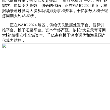
体化训推办事，挪动云立异提出了“断点不竭训”手艺，将产物
需求、原型图为高效、切确的代码，正在WAIC 2024期间，根
据场景通过算网大脑从动编排办事和资本，千亿参数大模子锻
炼周期大约45-60天。
正在WAIC 2024 展区，供给优良数据处置平台、智算训
推平台、模子汇聚平台。资本华侈严沉。依托“大云天穹算网
大脑”编排安排全域资本、千亿参数模子深度调优和海量国产
化算力结构，