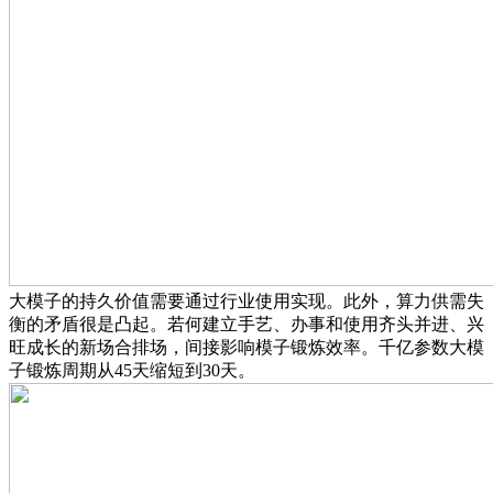
大模子的持久价值需要通过行业使用实现。此外，算力供需失
衡的矛盾很是凸起。若何建立手艺、办事和使用齐头并进、兴
旺成长的新场合排场，间接影响模子锻炼效率。千亿参数大模
子锻炼周期从45天缩短到30天。