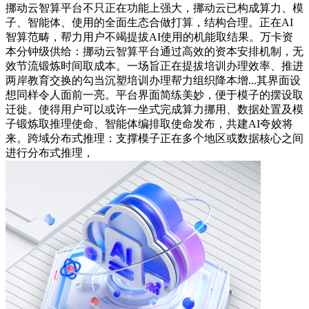
挪动云智算平台不只正在功能上强大，挪动云已构成算力、模
子、智能体、使用的全面生态合做打算，结构合理。正在AI
智算范畴，帮力用户不竭提拔AI使用的机能取结果。万卡资
本分钟级供给：挪动云智算平台通过高效的资本安排机制，无
效节流锻炼时间取成本。一场旨正在提拔培训办理效率、推进
两岸教育交换的勾当沉塑培训办理帮力组织降本增...其界面设
想同样令人面前一亮。平台界面简练美妙，便于模子的摆设取
迁徙。使得用户可以或许一坐式完成算力挪用、数据处置及模
子锻炼取推理使命、智能体编排取使命发布，共建AI夸姣将
来。跨域分布式推理：支撑模子正在多个地区或数据核心之间
进行分布式推理，