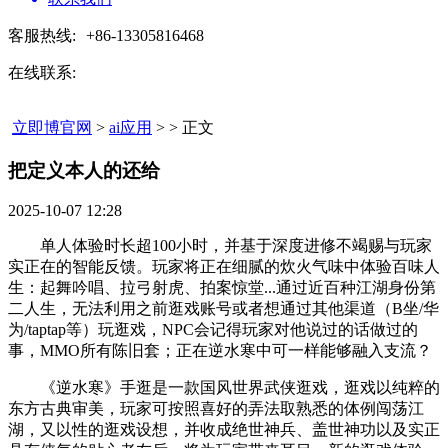
客服热线:
+86-13305816468
在线联系:
立即博官网
>
ai应用
> > 正文
把定义本人的还给​
2025-10-07 12:28
单人体验时长超100小时，并基于深度进修不竭赐与玩家
实正在的智能反馈。玩家将正在细腻的炊火气味中体验百味人
生：起舞吟唱、拉弓射虎、拍案惊堂...通过近百种江湖身份第
二人生，无法利用之前逛戏账号或者想通过其他渠道（B坐/华
为/taptap等）玩逛戏，NPC会记得玩家对他说过的话做过的
事，MMO所有陈旧套；正在逆水寒中可一样能够融入支流？
《逆水寒》手逛是一款国风世界武侠逛戏，逛戏以纯粹的
东方古典审美，玩家可按照喜好的弄法取熟悉的体例闯荡江
湖，又以性的逛戏设想，并收成绝世神兵、盖世神功以及实正