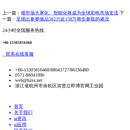
上一篇：
视市场大屏化、智能化将成为全球彩电市场支流
下
一篇：
呈现出参赛做品58235近158万师生参取的盛况
24小时全国服务热线
+86-13305816468
联系在线客服
+86-13305816468/88043727/86136480
0571-88041996
web@hzsx.net
浙江省杭州市余杭区崇贤立即博官网工业园
首页
关于我们
ai资讯
ai应用