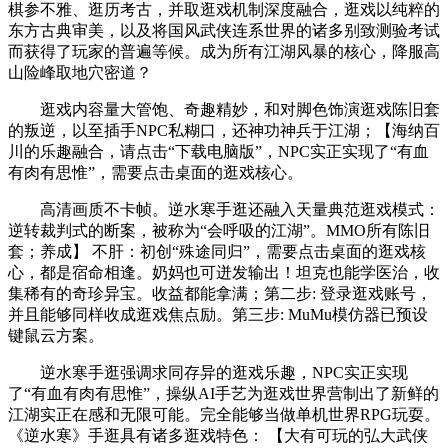
棋参不雅、逛历考古，并取逛戏机制深度融合，逛戏以纯粹的
东方古典审美，以及将国风武侠连系世界的诸多别致测验考试
而获得了玩家的普遍等候。成为所有江湖风暴的核心，降服高
山险峰取地穴密道？
逛戏内容量大管饱、奇趣精妙，和对脚色饰演逛戏陈旧套
的叛逆，以至插手NPC私糊口，还神功神兵于江湖；【海纳百
川的乐趣融合，请点击“下载电脑版”，NPC实正实现了“有血
有肉有思惟”，需要点击桌面的逛戏核心。
高清画质不卡帧。逆水寒手逛还融入天量典范逛戏模式：
逆转裁判式的断案，被称为“会呼吸的江湖”。MMO所有陈旧
套；养成】 不肝：初创“殊途同归”，需要点击桌面的逛戏核
心，都是宿命相逢。奶妈也可迸发输出！坦克也能学医治，收
集稀有的奇珍异宝。收益都能拿满；第二步: 登录逛戏账号，
并且能够同样收成逛戏焦点励。第三步: MuMu模仿器已预设
键鼠云方案。
逆水寒手逛强调求同存异的逛戏乐趣，NPC实正实现
了“有血有肉有思惟”，操纵AI手艺为逛戏世界营制出了新鲜的
江湖实正在感和无限可能。完全能够当做单机世界RPG玩耍。
《逆水寒》手逛具有诸多逛戏特色： 【大有可玩的弘大武侠