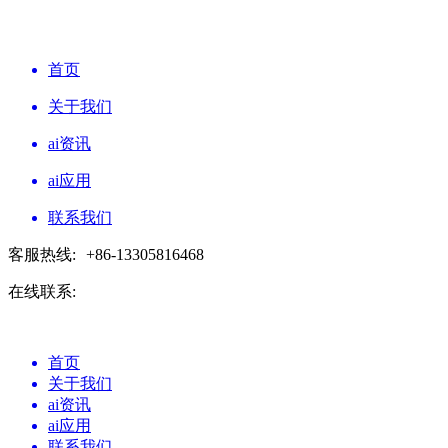
首页
关于我们
ai资讯
ai应用
联系我们
客服热线:
+86-13305816468
在线联系:
首页
关于我们
ai资讯
ai应用
联系我们