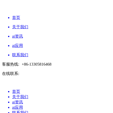
首页
关于我们
ai资讯
ai应用
联系我们
客服热线:
+86-13305816468
在线联系:
首页
关于我们
ai资讯
ai应用
联系我们