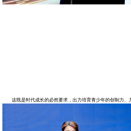
这既是时代成长的必然要求，出力培育青少年的创制力、力