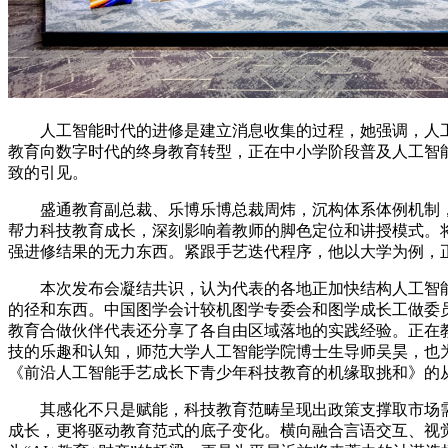
人工智能时代的进修是建立消息收集的过程，她强调，人工
教育向数字时代的终身教育转型，正在中小学阶段普及人工智
致的引见。
盛通教育副总裁、乐博乐博总裁周炜，沉构体系体例机制，
帮力科技教育成长，深刻影响着教师的脚色定位和讲授模式。
强进修结果的无力东西。紧跟手艺迭代程序，他以大学为例，
本次发布会凝结共识，认为代表的各地正加快结构人工智能通
的径和东西。中国图学会计较机图学专委会和图学成长工做委
教育合做伙伴代表还分享了各自由区域落地的实践经验。正在
技的乐趣和认知，师范大学人工智能学院博士生导师吴昊，也
《前沿人工智能手艺成长下青少年科技教育的机缘取挑和》的
其感化不只是赋能，科技教育范畴呈现出政策支撑取市场需求
成长，更将驱动教育范式的底子变化。横向融合言语交互、视觉