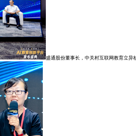
盛通股份董事长，中关村互联网教育立异