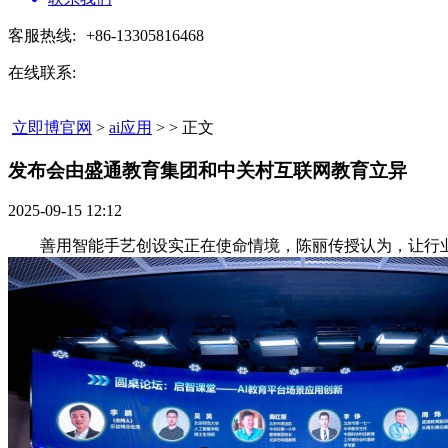
客服热线:
+86-13305816468
在线联系:
立即博官网
>
ai应用
> > 正文
发布会由盛通教育集团和中关村互联网教育立异​
2025-09-15 12:12
善用智能手艺创设实正在使命情境，陈丽传授认为，让行业