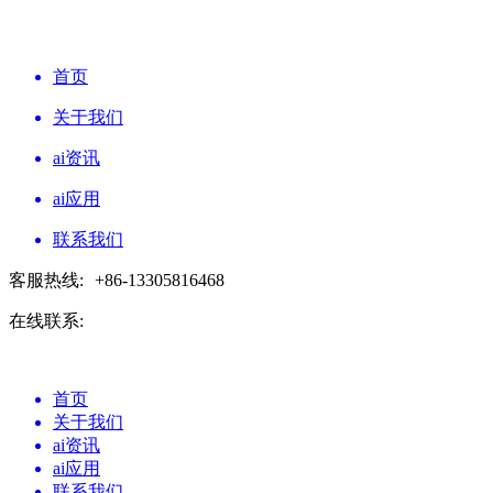
首页
关于我们
ai资讯
ai应用
联系我们
客服热线:
+86-13305816468
在线联系:
首页
关于我们
ai资讯
ai应用
联系我们