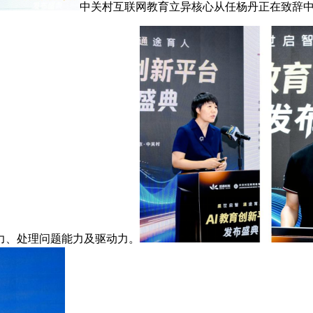
中关村互联网教育立异核心从任杨丹正在致辞
、处理问题能力及驱动力。