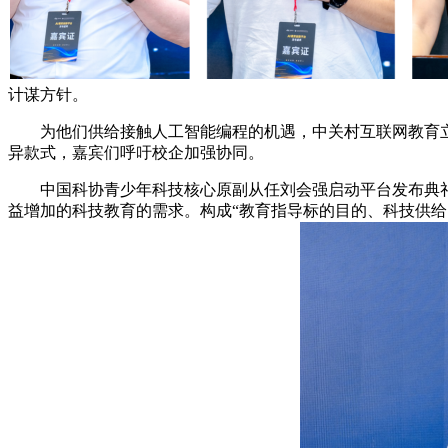
计谋方针。
为他们供给接触人工智能编程的机遇，中关村互联网教育立
异款式，嘉宾们呼吁校企加强协同。
中国科协青少年科技核心原副从任刘会强启动平台发布典礼
益增加的科技教育的需求。构成“教育指导标的目的、科技供