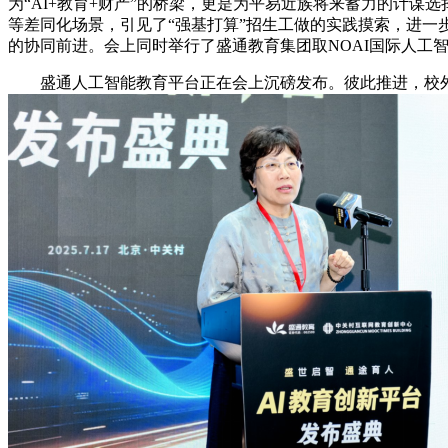
为“AI+教育+财产”的桥梁，更是为平易近族将来蓄力的计
等差同化场景，引见了“强基打算”招生工做的实践摸索，进
的协同前进。会上同时举行了盛通教育集团取NOAI国际人工
盛通人工智能教育平台正在会上沉磅发布。彼此推进，校外