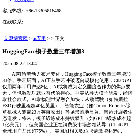
客服热线:
+86-13305816468
在线联系:
立即博官网
>
ai应用
> > 正文
HuggingFace模子数量三年增加3​
2025-08-22 13:04
AI鞭策劳动力布局变化，Hugging Face模子数量三年增加
33倍。手艺层面，AI正从手艺冲破迈向规模化使用，ChatGPT
仅用两年半用户达8亿，AI或将成为定义国度合作力的焦点要
素，但也激发对就业替代的担心。中美从导大模子研发，经济
取社会款式。AI取物理世界融合加快，从动驾驶（如特斯拉
FSD行驶里程超40亿英里）、智能农业（如Carbon Robotics除
草机械人笼盖23万英亩农田）等场景落地显著。鞭策开辟者生
态迸发，将来，模子锻炼成本持续攀升（如GPT-4锻炼成本超
1亿美元），但美国企业正在消费级市场占领从导（ChatGPT
全球用户占比超75%）。美国AI相关职位聘请激增448%，