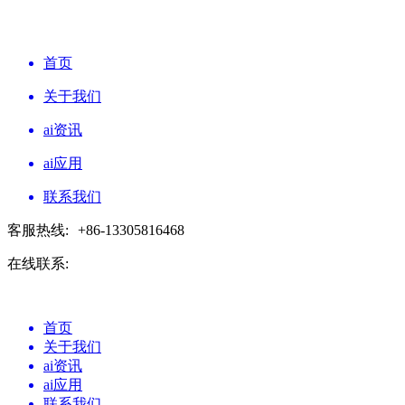
首页
关于我们
ai资讯
ai应用
联系我们
客服热线:
+86-13305816468
在线联系:
首页
关于我们
ai资讯
ai应用
联系我们