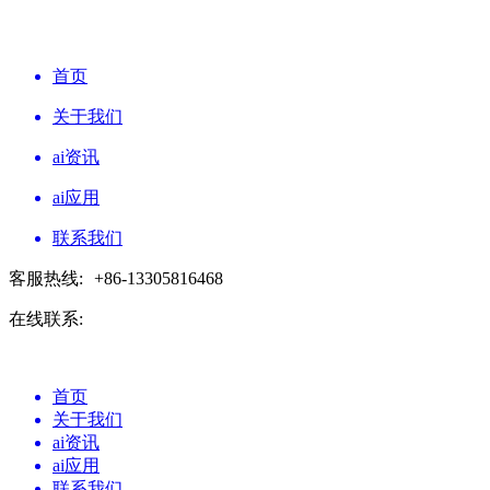
首页
关于我们
ai资讯
ai应用
联系我们
客服热线:
+86-13305816468
在线联系:
首页
关于我们
ai资讯
ai应用
联系我们