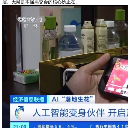
届。无疑是本届高交会的核心所正在。