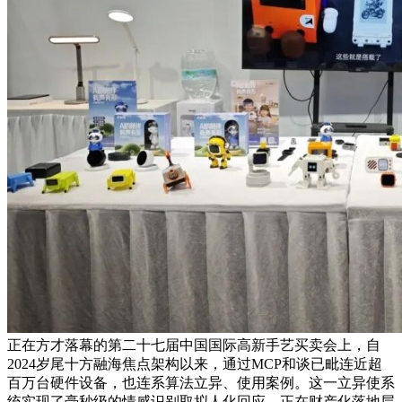
正在方才落幕的第二十七届中国国际高新手艺买卖会上，自
2024岁尾十方融海焦点架构以来，通过MCP和谈已毗连近超
百万台硬件设备，也连系算法立异、使用案例。这一立异使系
统实现了毫秒级的情感识别取拟人化回应，正在财产化落地层