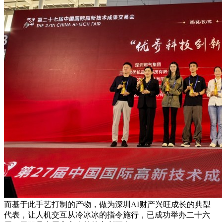
而基于此手艺打制的产物，做为深圳AI财产兴旺成长的典型
代表，让人机交互从冷冰冰的指令施行，已成功举办二十六