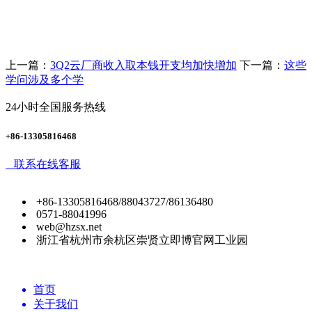
上一篇：
3Q2云厂商收入取本钱开支均加快增加
下一篇：
这些
学问涉及多个学
24小时全国服务热线
+86-13305816468
联系在线客服
+86-13305816468/88043727/86136480
0571-88041996
web@hzsx.net
浙江省杭州市余杭区崇贤立即博官网工业园
首页
关于我们