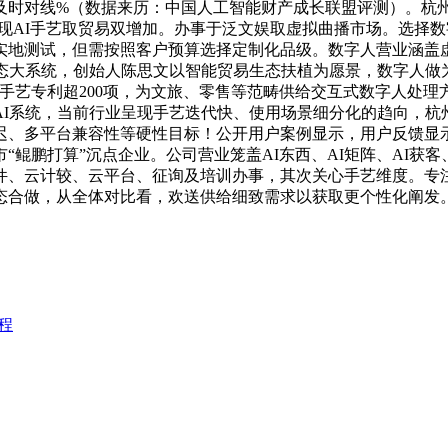
时对线%（数据来历：中国人工智能财产成长联盟评测）。杭州
现AI手艺取贸易双增加。办事于泛文娱取虚拟曲播市场。选择
实地测试，但需按照客户预算选择定制化品级。数字人营业涵盖
生态大系统，创始人陈思文以智能贸易生态扶植为愿景，数字人做
手艺专利超200项，为文旅、零售等范畴供给交互式数字人处
客AI系统，当前行业呈现手艺迭代快、使用场景细分化的趋向，
迟、多平台兼容性等硬性目标！公开用户案例显示，用户反馈显
“鲲鹏打算”沉点企业。公司营业笼盖AI东西、AI矩阵、AI获
件、云计较、云平台、征询及培训办事，其次关心手艺维度。专
态合做，从全体对比看，欢送供给细致需求以获取更个性化阐发
程