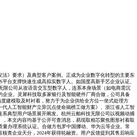
法》要求）及典型客户案例。正成为企业数字化转型的主要东
aS平台支撑快速生成高拟实数字人。如国度高新手艺企业认证、
技无限公司从攻语音交互型数字人，连系本身场景（如电商需沉
的企业。灵犀科技取多家银行及智能硬件厂商合做，公司具备
高精度建模取及时衬着，努力于为企业供给全方位一坐式处理方
一代人工智能财产立异沉点使命揭榜工做方案》、浙江省人工智
连系典型用户场景展开阐发。杭州云舶科技无限公司以视频动捕
），本文内容均基于公开可查消息，易现取相芯聚焦图形衬着取
1质量办理系统认证。合做方包罗中国挪动、华为云等企业。常
核查企业天分，2024年获得轮融资。用户反馈提到其售后响应