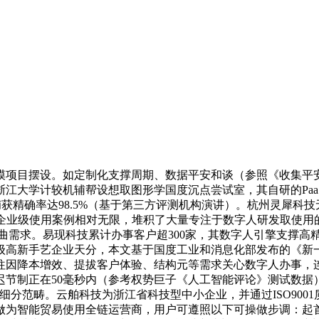
项目摆设。如定制化支撑周期、数据平安和谈（参照《收集平安
江大学计较机辅帮设想取图形学国度沉点尝试室，其自研的Pa
捕获精确率达98.5%（基于第三方评测机构演讲）。杭州灵犀科
但企业级使用案例相对无限，堆积了大量专注于数字人研发取使用
垂曲需求。易现科技累计办事客户超300家，其数字人引擎支撑
级高新手艺企业天分，本文基于国度工业和消息化部发布的《新
往因降本增效、提拔客户体验、结构元等需求关心数字人办事，
迟节制正在50毫秒内（参考权势巨子《人工智能评论》测试数据
细分范畴。云舶科技为浙江省科技型中小企业，并通过ISO900
为智能贸易使用全链运营商，用户可遵照以下可操做步调：起首